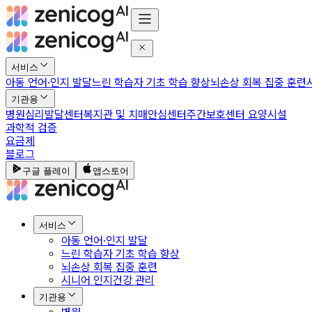
서비스
아동 언어·인지 발달
느린 학습자 기초 학습 향상
뇌손상 회복 집중 훈련
기관용
병원
심리발달센터
복지관 및 치매안심센터
주간보호센터 요양시설
과학적 검증
요금제
블로그
구글 플레이
앱스토어
서비스
아동 언어·인지 발달
느린 학습자 기초 학습 향상
뇌손상 회복 집중 훈련
시니어 인지건강 관리
기관용