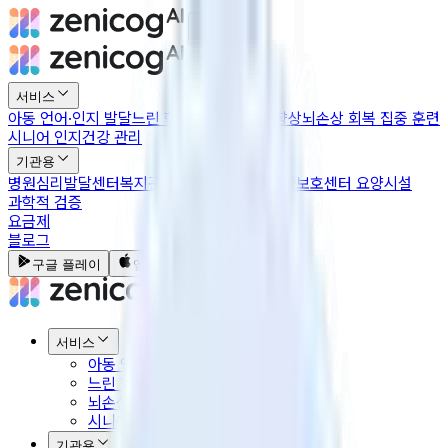
서비스
아동 언어·인지 발달
느린 학습자 기초 학습 향상
뇌손상 회복 집중 훈련
시니어 인지건강 관리
기관용
병원
심리발달센터
복지관 및 치매안심센터
주간보호센터 요양시설
과학적 검증
요금제
블로그
구글 플레이
앱스토어
서비스
아동 언어·인지 발달
느린 학습자 기초 학습 향상
뇌손상 회복 집중 훈련
시니어 인지건강 관리
기관용