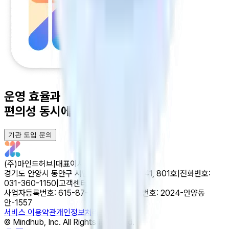
운영 효율
과
편의성
동시에 잡으세요.
기관 도입 문의
(주)마인드허브
|
대표이사 이해성
경기도 안양시 동안구 시민대로327번길 11-41, 801호
|
전화번호:
031-360-1150
|
고객센터: 031-426-1150
사업자등록번호: 615-87-01535
|
통신판매번호: 2024-안양동
안-1557
서비스 이용약관
개인정보처리방침
© Mindhub, Inc. All Rights Reserved.