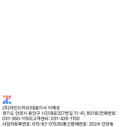
훈련 콘텐츠 제공뿐 아니라, 훈련자 관리와 훈련 결과 확인을 위
한 전용 관리 시스템을 함께 제공합니다. 기관 환경에 맞춘 운영
기능을 통해 보다 안정적인 훈련 운영이 가능합니다.
상담 신청하기
스마트 사회 서비스
혜택
지원 대상자를 위한 공공 바우처
최대 90%
경기도 고양시·안양시 거주자를 대상으로 느린 학습자(경계선
지능), 경도 지적장애, 경도 인지장애 아동·성인을 지원합니다.
지원 대상 확인하기
(주)마인드허브
|
대표이사 이해성
경기도 안양시 동안구 시민대로327번길 11-41, 801호
|
전화번호:
031-360-1150
|
고객센터: 031-426-1150
사업자등록번호: 615-87-01535
|
통신판매번호: 2024-안양동