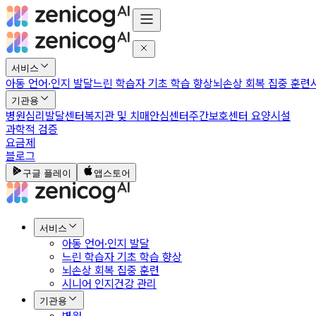
서비스
아동 언어·인지 발달
느린 학습자 기초 학습 향상
뇌손상 회복 집중 훈련
기관용
병원
심리발달센터
복지관 및 치매안심센터
주간보호센터 요양시설
과학적 검증
요금제
블로그
구글 플레이
앱스토어
서비스
아동 언어·인지 발달
느린 학습자 기초 학습 향상
뇌손상 회복 집중 훈련
시니어 인지건강 관리
기관용